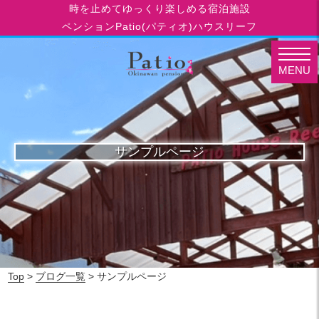
時を止めてゆっくり楽しめる宿泊施設
ペンションPatio(パティオ)ハウスリーフ
MENU
サンプルページ
Top
>
ブログ一覧
> サンプルページ