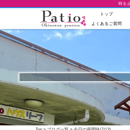
時を
トップ
よくあるご質問
Top
>
ブログ一覧
> 今日の座間味(7/13)