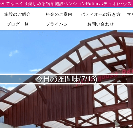
止めてゆっくり楽しめる宿泊施設
ペンションPatio(パティオ)ハウ
施設のご紹介
料金のご案内
パティオへの行き方
マ
ブログ一覧
プライバシー
お問い合わせ
今日の座間味(7/13)