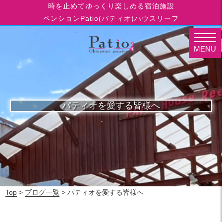
時を止めてゆっくり楽しめる宿泊施設
ペンションPatio(パティオ)ハウスリーフ
MENU
パティオを愛する皆様へ
Top
>
ブログ一覧
> パティオを愛する皆様へ