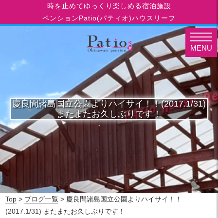
時を止めてゆっくり楽しめる宿泊施設
ペンションPatio(パティオ)ハウスリーフ
MENU
慶良間諸島国立公園よりハイサイ！！(2017.1/31)
またまたお久しぶりです！
Top
>
ブログ一覧
> 慶良間諸島国立公園よりハイサイ！！
(2017.1/31) またまたお久しぶりです！