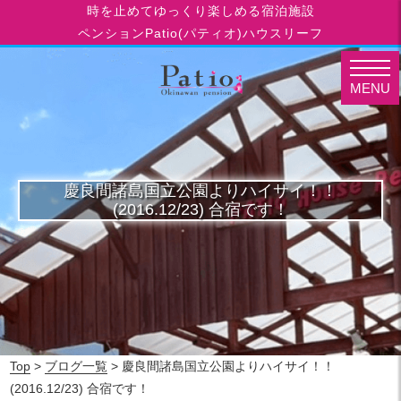
時を止めてゆっくり楽しめる宿泊施設
ペンションPatio(パティオ)ハウスリーフ
MENU
慶良間諸島国立公園よりハイサイ！！
(2016.12/23) 合宿です！
Top
>
ブログ一覧
> 慶良間諸島国立公園よりハイサイ！！
(2016.12/23) 合宿です！