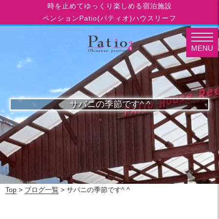
時を止めてゆっくり楽しめる宿泊施設
ペンションPatio(パティオ)ハウスリーフ
MENU
サバニの季節です^ ^
Top
>
ブログ一覧
> サバニの季節です^ ^