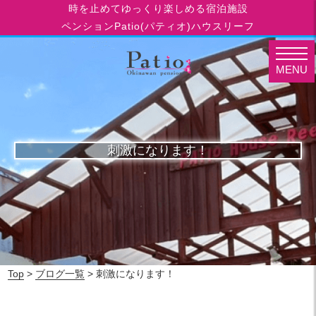
時を止めてゆっくり楽しめる宿泊施設
ペンションPatio(パティオ)ハウスリーフ
MENU
刺激になります！
Top
>
ブログ一覧
> 刺激になります！