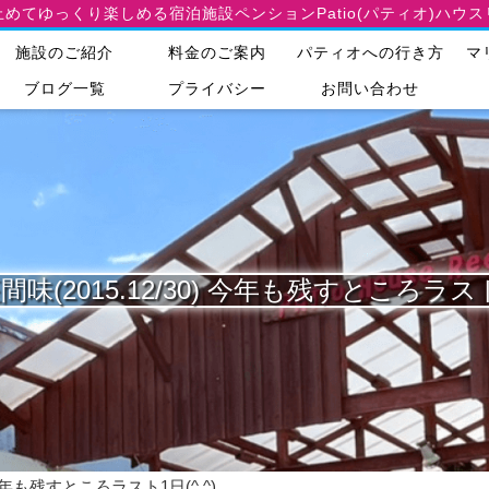
止めてゆっくり楽しめる宿泊施設
ペンションPatio(パティオ)ハウ
施設のご紹介
料金のご案内
パティオへの行き方
マ
ブログ一覧
プライバシー
お問い合わせ
味(2015.12/30) 今年も残すところラスト1
 今年も残すところラスト1日(^.^)