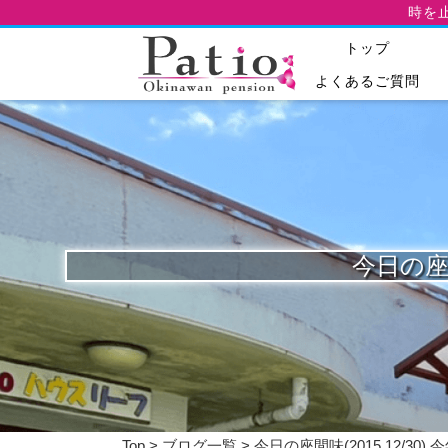
時を
トップ
よくあるご質問
今日の座間
Top
>
ブログ一覧
> 今日の座間味(2015.12/30)