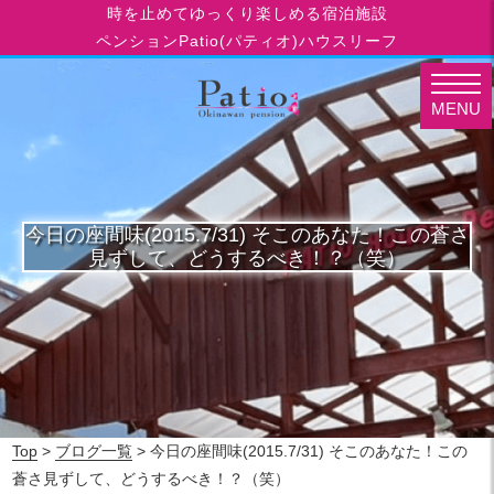
時を止めてゆっくり楽しめる宿泊施設
ペンションPatio(パティオ)ハウスリーフ
MENU
今日の座間味(2015.7/31) そこのあなた！この蒼さ
見ずして、どうするべき！？（笑）
Top
>
ブログ一覧
> 今日の座間味(2015.7/31) そこのあなた！この
蒼さ見ずして、どうするべき！？（笑）