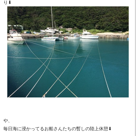
り⬇︎
や、
毎日海に浸かってるお船さんたちの暫しの陸上休憩⬇︎