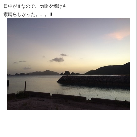
日中が⬆︎なので、勿論夕焼けも
素晴らしかった。。。⬇︎