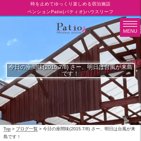
時を止めてゆっくり楽しめる宿泊施設
ペンションPatio(パティオ)ハウスリーフ
MENU
今日の座間味(2015.7/8) さー、明日は台風が来島
です！
Top
>
ブログ一覧
> 今日の座間味(2015.7/8) さー、明日は台風が来
島です！