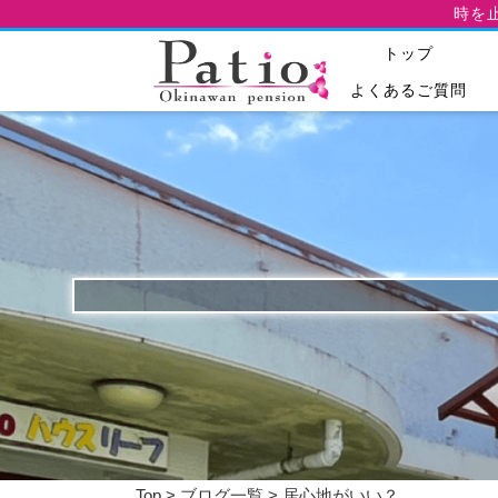
時を
トップ
よくあるご質問
Top
>
ブログ一覧
> 居心地がいい？