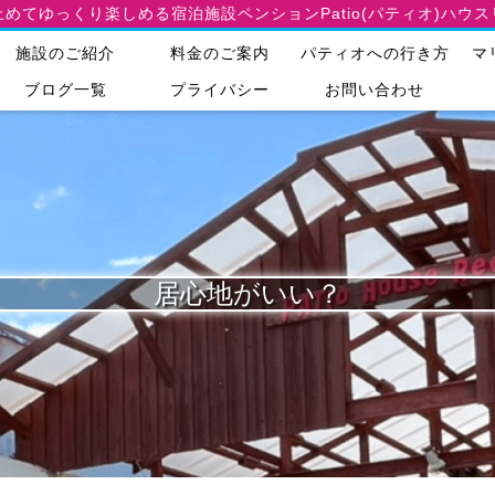
止めてゆっくり楽しめる宿泊施設
ペンションPatio(パティオ)ハウ
施設のご紹介
料金のご案内
パティオへの行き方
マ
ブログ一覧
プライバシー
お問い合わせ
居心地がいい？