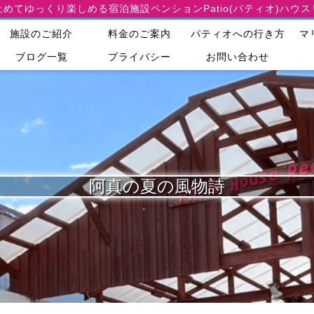
止めてゆっくり楽しめる宿泊施設
ペンションPatio(パティオ)ハウ
施設のご紹介
料金のご案内
パティオへの行き方
マ
ブログ一覧
プライバシー
お問い合わせ
阿真の夏の風物詩