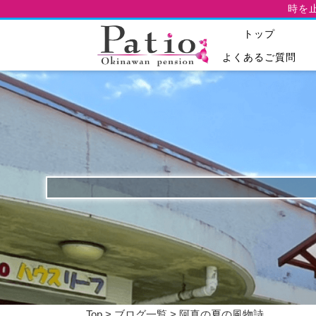
時を
トップ
よくあるご質問
Top
>
ブログ一覧
> 阿真の夏の風物詩