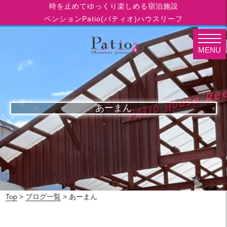
時を止めてゆっくり楽しめる宿泊施設
ペンションPatio(パティオ)ハウスリーフ
MENU
あーまん
Top
>
ブログ一覧
> あーまん