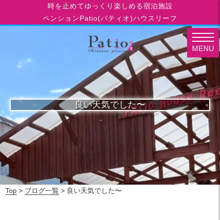
時を止めてゆっくり楽しめる宿泊施設
ペンションPatio(パティオ)ハウスリーフ
MENU
良い天気でした〜
Top
>
ブログ一覧
> 良い天気でした〜