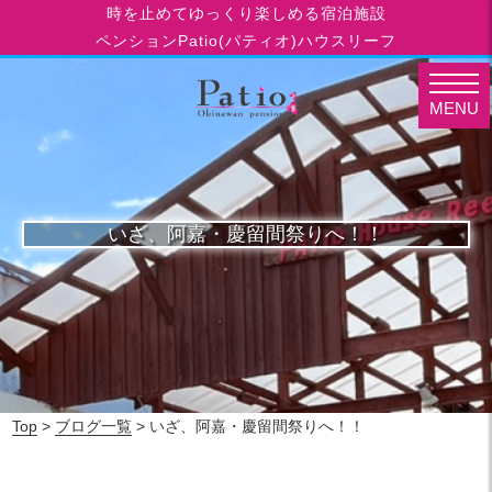
時を止めてゆっくり楽しめる宿泊施設
ペンションPatio(パティオ)ハウスリーフ
MENU
いざ、阿嘉・慶留間祭りへ！！
Top
>
ブログ一覧
> いざ、阿嘉・慶留間祭りへ！！