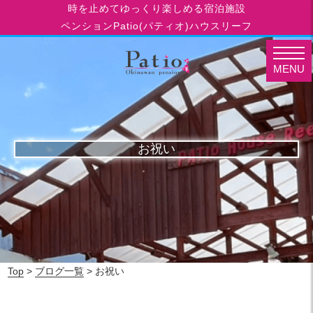
時を止めてゆっくり楽しめる宿泊施設
ペンションPatio(パティオ)ハウスリーフ
MENU
お祝い
Top
>
ブログ一覧
> お祝い