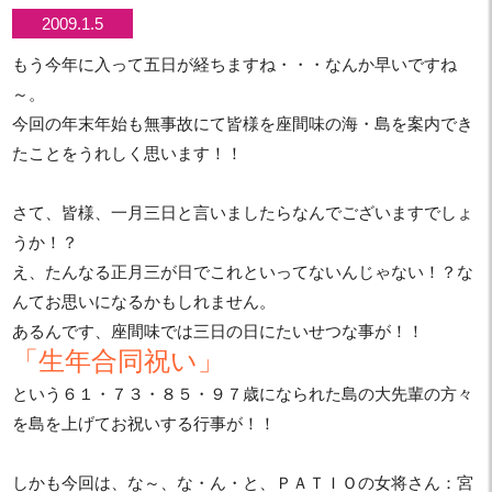
2009.1.5
もう今年に入って五日が経ちますね・・・なんか早いですね
～。
今回の年末年始も無事故にて皆様を座間味の海・島を案内でき
たことをうれしく思います！！
さて、皆様、一月三日と言いましたらなんでございますでしょ
うか！？
え、たんなる正月三が日でこれといってないんじゃない！？な
んてお思いになるかもしれません。
あるんです、座間味では三日の日にたいせつな事が！！
「生年合同祝い」
という６１・７３・８５・９７歳になられた島の大先輩の方々
を島を上げてお祝いする行事が！！
しかも今回は、な～、な・ん・と、ＰＡＴＩＯの女将さん：宮