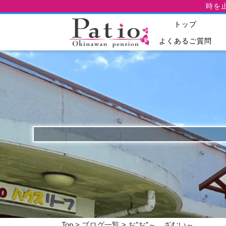
時を
トップ
よくあるご質問
Top
>
ブログ一覧
> お”お”～、ざむい～