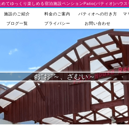
止めてゆっくり楽しめる宿泊施設
ペンションPatio(パティオ)ハウ
施設のご紹介
料金のご案内
パティオへの行き方
マ
ブログ一覧
プライバシー
お問い合わせ
お”お”～、ざむい～