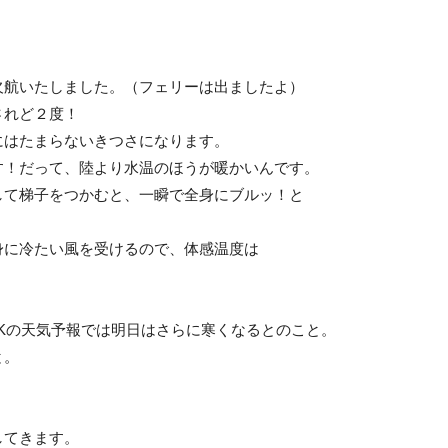
欠航いたしました。（フェリーは出ましたよ）
されど２度！
にはたまらないきつさになります。
す！だって、陸より水温のほうが暖かいんです。
して梯子をつかむと、一瞬で全身にブルッ！と
身に冷たい風を受けるので、体感温度は
Kの天気予報では明日はさらに寒くなるとのこと。
と。
してきます。