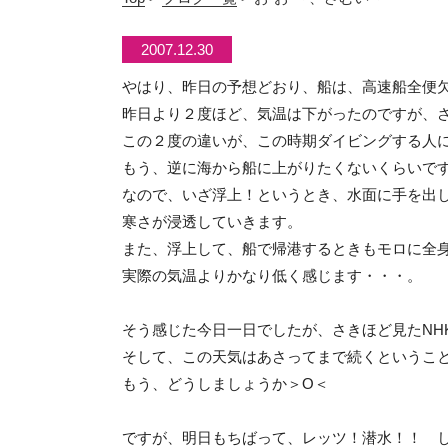
2007.12.30
やはり、昨日の予想どおり、船は、高速船全便
昨日より２度ほど、気温は下がったのですが、
この２度の違いが、この時期ダイビングする人
もう、逆に海から船に上がりたくないくらいで
なので、いざ浮上！というとき、水面に手を出
寒さが浸透していきます。
また、浮上して、船で帰港するときもモロに全
実際の気温よりかなり低く感じます・・・。
そう感じた今日一日でしたが、さきほど見たNH
そして、この天気はあさってまで続くというこ
もう、どうしましょうか＞O＜
ですが、明日もちばって、レッツ！潜水！！ 