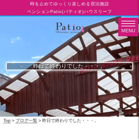
時を止めてゆっくり楽しめる宿泊施設
ペンションPatio(パティオ)ハウスリーフ
MENU
昨日で終わりでした・・・。
Top
>
ブログ一覧
> 昨日で終わりでした・・・。