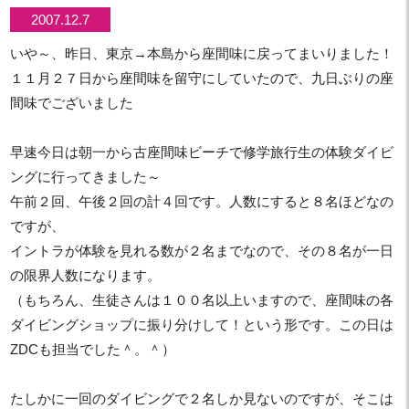
2007.12.7
いや～、昨日、東京→本島から座間味に戻ってまいりました！
１１月２７日から座間味を留守にしていたので、九日ぶりの座
間味でございました
早速今日は朝一から古座間味ビーチで修学旅行生の体験ダイビ
ングに行ってきました～
午前２回、午後２回の計４回です。人数にすると８名ほどなの
ですが、
イントラが体験を見れる数が２名までなので、その８名が一日
の限界人数になります。
（もちろん、生徒さんは１００名以上いますので、座間味の各
ダイビングショップに振り分けして！という形です。この日は
ZDCも担当でした＾。＾）
たしかに一回のダイビングで２名しか見ないのですが、そこは