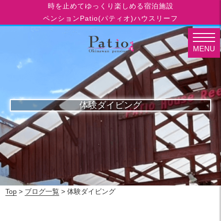
時を止めてゆっくり楽しめる宿泊施設
ペンションPatio(パティオ)ハウスリーフ
MENU
体験ダイビング
Top
>
ブログ一覧
> 体験ダイビング