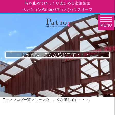
時を止めてゆっくり楽しめる宿泊施設
ペンションPatio(パティオ)ハウスリーフ
MENU
じゃまみ、こんな感じです・・・。
Top
>
ブログ一覧
> じゃまみ、こんな感じです・・・。