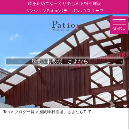
時を止めてゆっくり楽しめる宿泊施設
ペンションPatio(パティオ)ハウスリーフ
MENU
座間味村役場、さよならT_T
Top
>
ブログ一覧
> 座間味村役場、さよならT_T