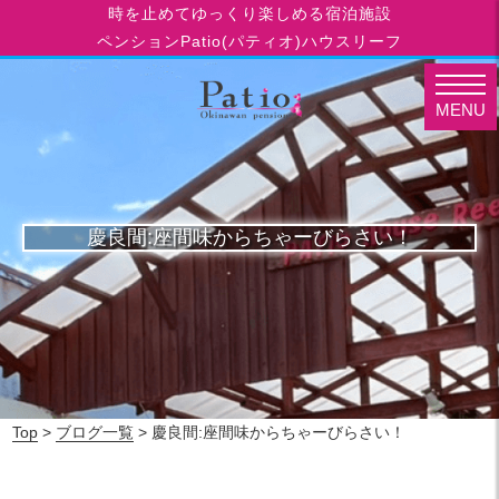
時を止めてゆっくり楽しめる宿泊施設
ペンションPatio(パティオ)ハウスリーフ
MENU
慶良間:座間味からちゃーびらさい！
Top
>
ブログ一覧
> 慶良間:座間味からちゃーびらさい！