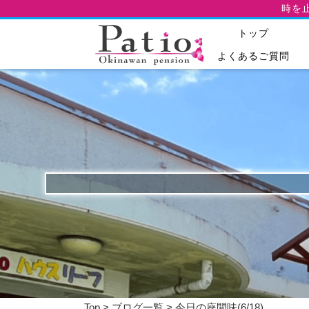
時を
トップ
よくあるご質問
Top
>
ブログ一覧
> 今日の座間味(6/18)