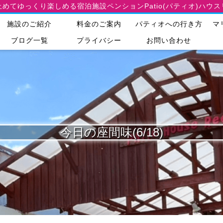
止めてゆっくり楽しめる宿泊施設
ペンションPatio(パティオ)ハウ
施設のご紹介
料金のご案内
パティオへの行き方
マ
ブログ一覧
プライバシー
お問い合わせ
今日の座間味(6/18)