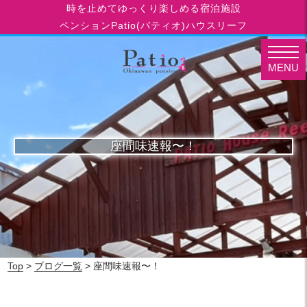
時を止めてゆっくり楽しめる宿泊施設
ペンションPatio(パティオ)ハウスリーフ
MENU
座間味速報〜！
Top
>
ブログ一覧
> 座間味速報〜！