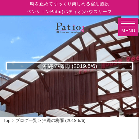
時を止めてゆっくり楽しめる宿泊施設
ペンションPatio(パティオ)ハウスリーフ
MENU
沖縄の梅雨 (2019.5/6)
Top
>
ブログ一覧
> 沖縄の梅雨 (2019.5/6)