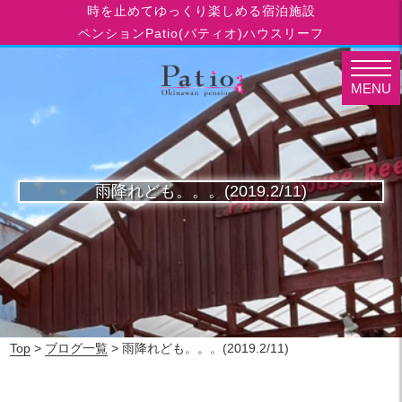
時を止めてゆっくり楽しめる宿泊施設
ペンションPatio(パティオ)ハウスリーフ
MENU
雨降れども。。。(2019.2/11)
Top
>
ブログ一覧
> 雨降れども。。。(2019.2/11)