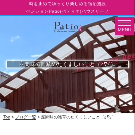
時を止めてゆっくり楽しめる宿泊施設
ペンションPatio(パティオ)ハウスリーフ
MENU
座間味の雑草のたくましいこと（≧∇≦）
Top
>
ブログ一覧
> 座間味の雑草のたくましいこと（≧∇≦）