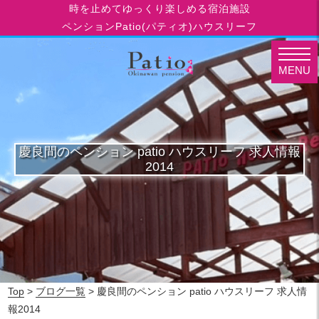
時を止めてゆっくり楽しめる宿泊施設
ペンションPatio(パティオ)ハウスリーフ
MENU
慶良間のペンション patio ハウスリーフ 求人情報
2014
Top
>
ブログ一覧
> 慶良間のペンション patio ハウスリーフ 求人情
報2014