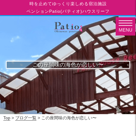
時を止めてゆっくり楽しめる宿泊施設
ペンションPatio(パティオ)ハウスリーフ
MENU
この座間味の海色が恋しい〜
Top
>
ブログ一覧
> この座間味の海色が恋しい〜