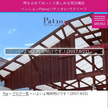
時を止めてゆっくり楽しめる宿泊施設
ペンションPatio(パティオ)ハウスリーフ
MENU
いよいよ梅雨明けです！(2017.6/21)
Top
>
ブログ一覧
> いよいよ梅雨明けです！(2017.6/21)