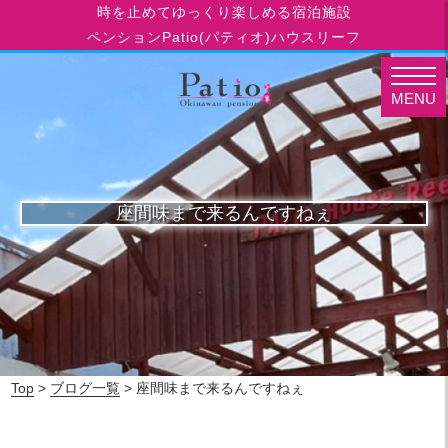
時を止めてゆっくり楽しめる宿泊施設
ペンションPatio(パティオ)ハウスリーフ
MENU
座間味まで来るんですねぇ
Top
>
ブログ一覧
> 座間味まで来るんですねぇ