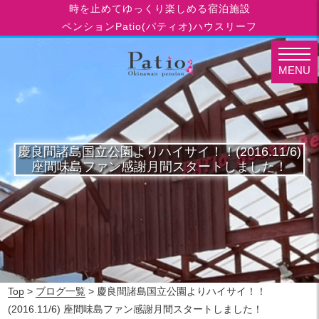
時を止めてゆっくり楽しめる宿泊施設
ペンションPatio(パティオ)ハウスリーフ
MENU
慶良間諸島国立公園よりハイサイ！！(2016.11/6)
座間味島ファン感謝月間スタートしました！
Top
>
ブログ一覧
> 慶良間諸島国立公園よりハイサイ！！
(2016.11/6) 座間味島ファン感謝月間スタートしました！