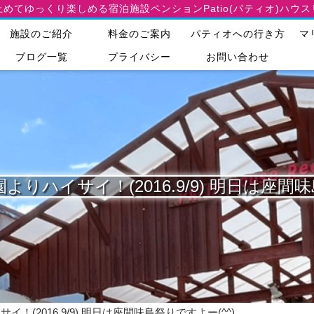
止めてゆっくり楽しめる宿泊施設
ペンションPatio(パティオ)ハウ
施設のご紹介
料金のご案内
パティオへの行き方
マ
ブログ一覧
プライバシー
お問い合わせ
りハイサイ！(2016.9/9) 明日は座間味
！(2016.9/9) 明日は座間味島祭りですよー(^^)