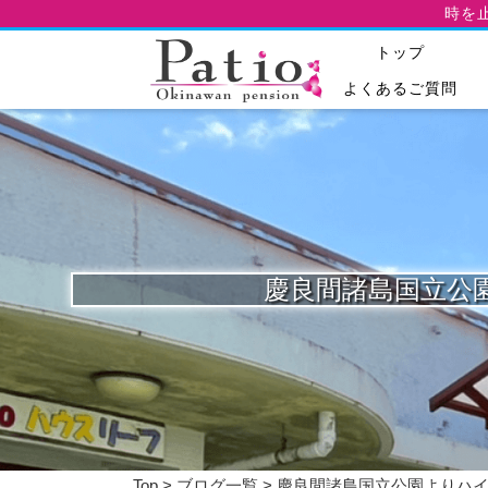
時を
トップ
よくあるご質問
慶良間諸島国立公園よ
Top
>
ブログ一覧
> 慶良間諸島国立公園よりハイサイ