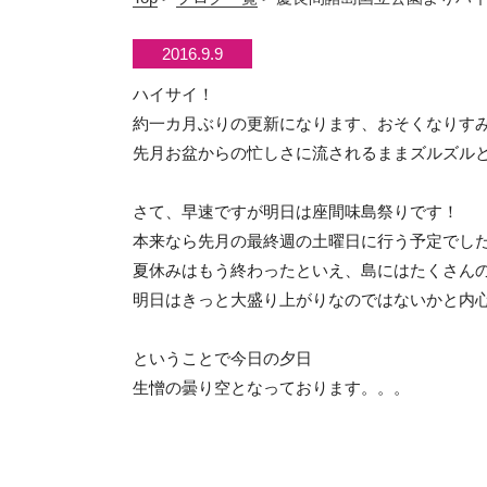
2016.9.9
ハイサイ！
約一カ月ぶりの更新になります、おそくなりす
先月お盆からの忙しさに流されるままズルズル
さて、早速ですが明日は座間味島祭りです！
本来なら先月の最終週の土曜日に行う予定でした
夏休みはもう終わったといえ、島にはたくさん
明日はきっと大盛り上がりなのではないかと内
ということで今日の夕日
生憎の曇り空となっております。。。