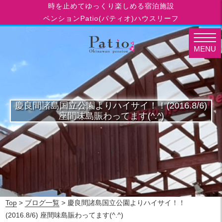
時を止めてゆっくり楽しめる宿泊施設
ペンションPatio(パティオ)ハウスリーフ
MENU
慶良間諸島国立公園よりハイサイ！！(2016.8/6)
座間味島賑わってます(^.^)
Top
>
ブログ一覧
> 慶良間諸島国立公園よりハイサイ！！
(2016.8/6) 座間味島賑わってます(^.^)