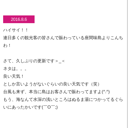
2016.8.6
ハイサイ！！
連日多くの観光客の皆さんで賑わっている座間味島よりこんち
わ！
さて、久しぶりの更新です＞_＜
ネタは。。。
良い天気！
としか言いようがないぐらいの良い天気です（笑）
台風も来ず、本当に島はお客さんで賑わってますよ(^.^)
もう、海なんて水深の浅いところはぬるま湯につかってるぐら
いにあったかいです(￣O￣;)