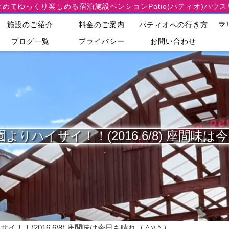
止めてゆっくり楽しめる宿泊施設
ペンションPatio(パティオ)ハウ
施設のご紹介
料金のご案内
パティオへの行き方
マ
ブログ一覧
プライバシー
お問い合わせ
りハイサイ！！(2016.6/8) 座間味
！！(2016.6/8) 座間味は今日も晴れ（＾ν＾）