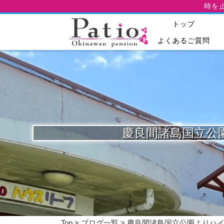
時を
トップ
よくあるご質問
慶良間諸島国立公園よ
Top
>
ブログ一覧
> 慶良間諸島国立公園よりハイサイ