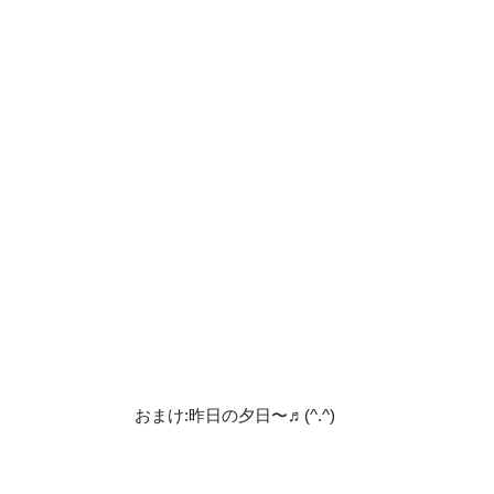
おまけ:昨日の夕日〜♬(^.^)