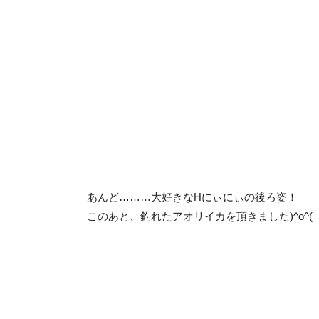
あんど………大好きなHにぃにぃの後ろ姿！
このあと、釣れたアオリイカを頂きました)^o^(