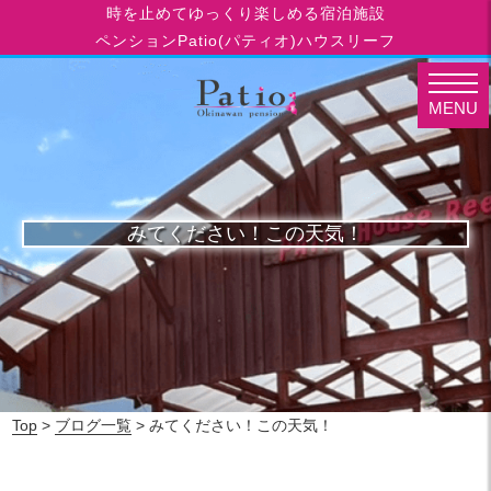
時を止めてゆっくり楽しめる宿泊施設
ペンションPatio(パティオ)ハウスリーフ
MENU
みてください！この天気！
Top
>
ブログ一覧
> みてください！この天気！