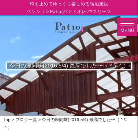
時を止めてゆっくり楽しめる宿泊施設
ペンションPatio(パティオ)ハウスリーフ
MENU
今日の座間味(2016.5/4) 最高でした〜（＾∇＾）
Top
>
ブログ一覧
> 今日の座間味(2016.5/4) 最高でした〜（＾∇
＾）