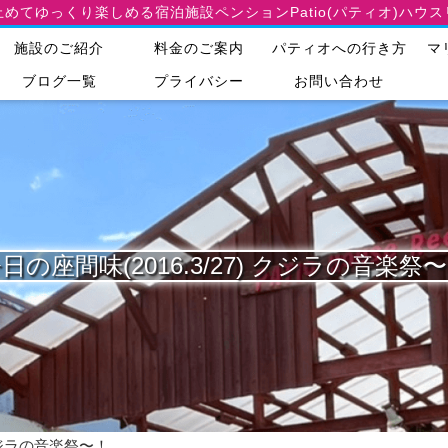
止めてゆっくり楽しめる宿泊施設
ペンションPatio(パティオ)ハウ
施設のご紹介
料金のご案内
パティオへの行き方
マ
ブログ一覧
プライバシー
お問い合わせ
日の座間味(2016.3/27) クジラの音楽祭
 クジラの音楽祭〜！