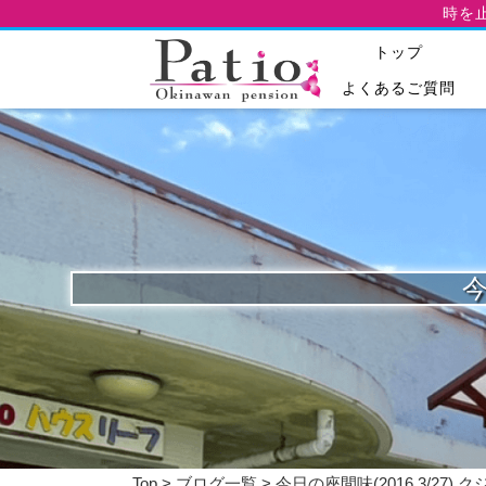
時を
トップ
よくあるご質問
今
Top
>
ブログ一覧
> 今日の座間味(2016.3/27)