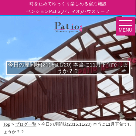
時を止めてゆっくり楽しめる宿泊施設
ペンションPatio(パティオ)ハウスリーフ
MENU
今日の座間味(2015.11/20) 本当に11月下旬でしょ
うか？？
Top
>
ブログ一覧
> 今日の座間味(2015.11/20) 本当に11月下旬でし
ょうか？？