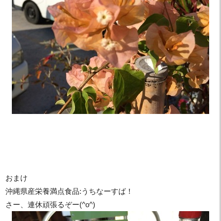
おまけ
沖縄県産栄養満点食品:うちなーすば！
さー、連休頑張るぞー(^o^)