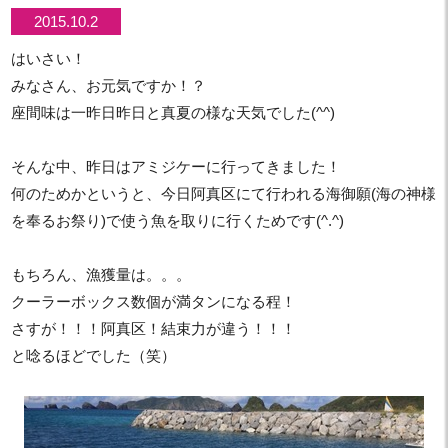
2015.10.2
はいさい！
みなさん、お元気ですか！？
座間味は一昨日昨日と真夏の様な天気でした(^^)
そんな中、昨日はアミジケーに行ってきました！
何のためかというと、今日阿真区にて行われる海御願(海の神様
を奉るお祭り)で使う魚を取りに行くためです(^.^)
もちろん、漁獲量は。。。
クーラーボックス数個が満タンになる程！
さすが！！！阿真区！結束力が違う！！！
と唸るほどでした（笑）