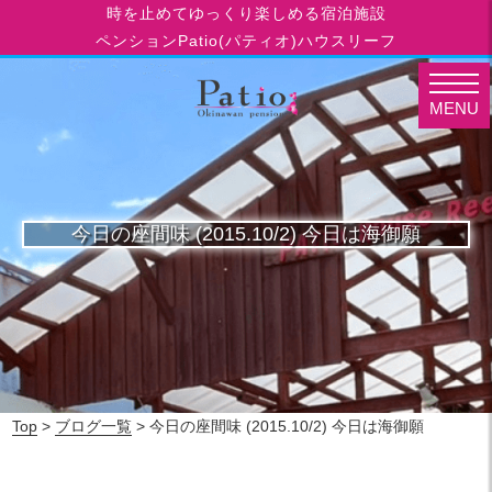
時を止めてゆっくり楽しめる宿泊施設
ペンションPatio(パティオ)ハウスリーフ
MENU
今日の座間味 (2015.10/2) 今日は海御願
Top
>
ブログ一覧
> 今日の座間味 (2015.10/2) 今日は海御願