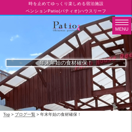
時を止めてゆっくり楽しめる宿泊施設
ペンションPatio(パティオ)ハウスリーフ
MENU
年末年始の食材確保！
Top
>
ブログ一覧
> 年末年始の食材確保！