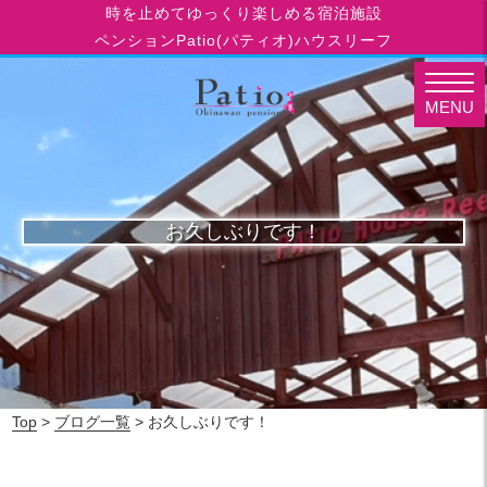
時を止めてゆっくり楽しめる宿泊施設
ペンションPatio(パティオ)ハウスリーフ
MENU
お久しぶりです！
Top
>
ブログ一覧
> お久しぶりです！