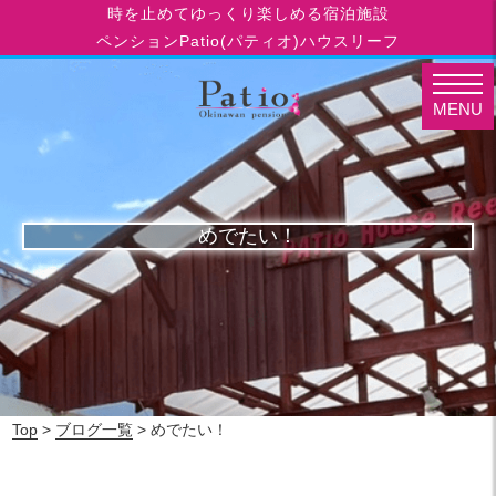
時を止めてゆっくり楽しめる宿泊施設
ペンションPatio(パティオ)ハウスリーフ
MENU
めでたい！
Top
>
ブログ一覧
> めでたい！