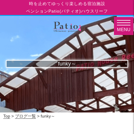
時を止めてゆっくり楽しめる宿泊施設
ペンションPatio(パティオ)ハウスリーフ
MENU
funky～
Top
>
ブログ一覧
> funky～