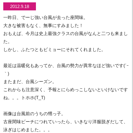
2012.9.18
一昨日、でーじ強い台風が去った座間味。
大きな被害もなく、無事にすみました！
おもえば、今月は史上最強クラスの台風がなんと二つも来まし
た。
しかし、ふたつともビミョーにそれてくれました。
最近は温暖化もあってか、台風の勢力が異常なほど強いです(´ｰ
｀)
またまだ、台風シーズン。
これからも注意深く、予報とにらめっこしないといけないです
ね。。。トホホ(T_T)
画像は台風前のうちの甥っ子。
古座間味ビーチにつれていったら、いきなり洋服脱ぎだして、
泳ぎはじめました。。。