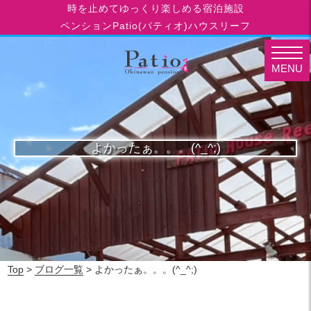
時を止めてゆっくり楽しめる宿泊施設
ペンションPatio(パティオ)ハウスリーフ
MENU
よかったぁ。。。(^_^;)
Top
>
ブログ一覧
> よかったぁ。。。(^_^;)