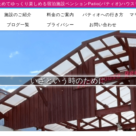
止めてゆっくり楽しめる宿泊施設
ペンションPatio(パティオ)ハウ
施設のご紹介
料金のご案内
パティオへの行き方
マ
ブログ一覧
プライバシー
お問い合わせ
いざという時のために