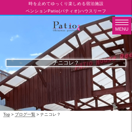
時を止めてゆっくり楽しめる宿泊施設
ペンションPatio(パティオ)ハウスリーフ
MENU
ナニコレ？
Top
>
ブログ一覧
> ナニコレ？