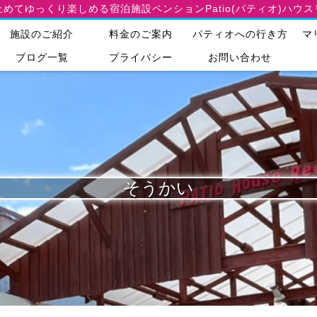
止めてゆっくり楽しめる宿泊施設
ペンションPatio(パティオ)ハウ
施設のご紹介
料金のご案内
パティオへの行き方
マ
ブログ一覧
プライバシー
お問い合わせ
そうかい