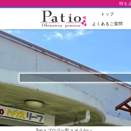
時を
トップ
よくあるご質問
Top
>
ブログ一覧
> そうかい