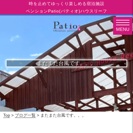
時を止めてゆっくり楽しめる宿泊施設
ペンションPatio(パティオ)ハウスリーフ
MENU
またまた台風です。。。
Top
>
ブログ一覧
> またまた台風です。。。