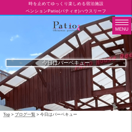
時を止めてゆっくり楽しめる宿泊施設
ペンションPatio(パティオ)ハウスリーフ
MENU
今日はバーベキュー
Top
>
ブログ一覧
> 今日はバーベキュー